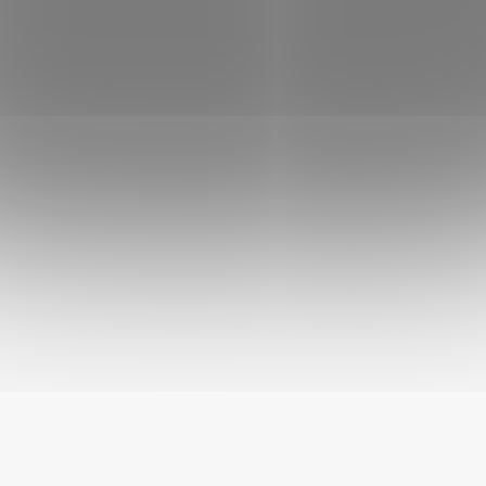
Upozornění:
Před použitím si přečtěte návod. Vysoká rychlost vrženého
míčku může způsobit zranění. Nesměřujte hod přímo na
osoby nebo zvířata. Není určeno pro použití v interiéru. Buďte
opatrní - míč může letět v nečekaném směru. Manipulace
dítětem dovolená pouze v dohledu dospělé osoby. Dbejte na
to, aby váš pes nespolkl žádnou část z hračky.
Barva:
více barevných variant, zasíláme dle skladové
dostupnosti
Velikost:
38 cm
Materiál:
plast, guma, plsť
Víte, že?
Vrhač balónků pro psy je nejen skvělou zábavou pro vašeho
chlupatého přítele, ale také přináší mnoho dalších výhod.