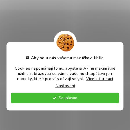
Akinu ČESKÝ LES Latexové
Akinu ČESKÝ LES Latexové
oříšky hračka pro psy 7 cm
žaludy hračka pro psy 7 cm
Skladem
Skladem
39 Kč
39 Kč
🍪 Aby se u nás vašemu mazlíčkovi líbilo.
DO KOŠÍKU
DO KOŠÍKU
Cookies napomáhají tomu, abyste si Akinu maximálně
užili a zobrazovali se vám a vašemu chlupáčovi jen
nabídky, které pro vás dávají smysl.
Více informací
VÝPRODEJ
VÝPRODEJ
47 %
50 %
–
–
Nastavení
Souhlasím
Akinu ČESKÝ LES Latexový
Akinu ČESKÝ LES Latexový
hříbek hračka pro psy 6 cm
ježek hračka pro psy 15 cm