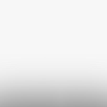
36 Kč
36 Kč
DO KOŠÍKU
DO KOŠÍKU
VÝPRODEJ
VÝPRODEJ
50 %
50 %
–
–
Akinu ČESKÝ LES Latexová
Akinu ČESKÝ LES Latexová
sovička hračka pro psy 15
veverka hračka pro psy 15
cm
cm
Skladem
Skladem
80 Kč
80 Kč
DO KOŠÍKU
DO KOŠÍKU
VÝPRODEJ
VÝPRODEJ
44 %
43 %
–
–