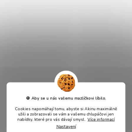
Akinu IATA IPTS Dvířka k
Akinu Multifunkční ručník v
přepravce pro psy velkých
cestovní láhvi
plemen
Skladem
Skladem
500 Kč
119 Kč
DO KOŠÍKU
DO KOŠÍKU
VÍCE VARIANT
🍪 Aby se u nás vašemu mazlíčkovi líbilo.
Akinu Taška do auta pro psy
HUGS by Akinu Taška Econ
Cookies napomáhají tomu, abyste si Akinu maximálně
a kočky šedá cestovní 45 x
pro psy šedá
užili a zobrazovali se vám a vašemu chlupáčovi jen
45 x 58 cm
nabídky, které pro vás dávají smysl.
Více informací
Skladem
Skladem
Nastavení
763 Kč
549 Kč
od