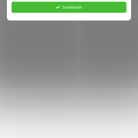
DO KOŠÍKU
DETAIL
Souhlasím
VÍCE VARIANT
HUGS by Akinu Taška Foxx
HUGS by Akinu Taška
pro psy tmavě hnědá 32 x
Queeny pro psy černá
20 x 22 cm
Skladem
Skladem
999 Kč
1 099 Kč
od
DO KOŠÍKU
DETAIL
VÍCE VARIANT
VÍCE VARIANT