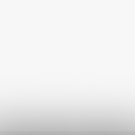
Akinu Podložka pro psy
Akinu BASIC Collection
modrá chladící S-M
Podložka pro psy hnědá, S
70 x 54 cm
Momentálně nedostupné
Skladem
100 Kč
466 Kč
DETAIL
DO KOŠÍKU
VÝPRODEJ
46 %
–
Akinu BASIC Collection
Akinu ČESKÝ LES Podložka
Podložka pro psy khaki, S 70
pro psy hříbková hnědá S 70
x 54 cm
x 54 cm
Skladem
Skladem
466 Kč
350 Kč