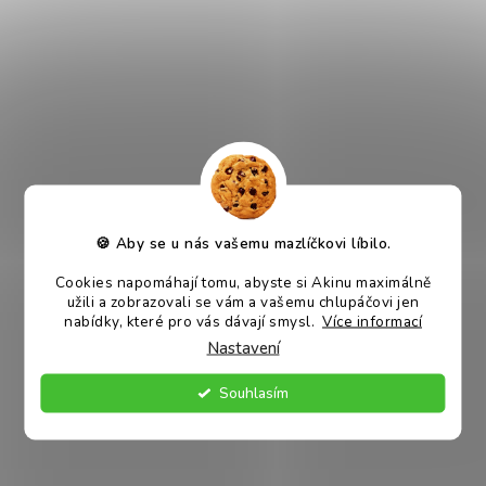
DO KOŠÍKU
DO KOŠÍKU
VÍCE VARIANT
VÍCE VARIANT
Akinu podložka BASIC
Akinu podložka BASIC
🍪 Aby se u nás vašemu mazlíčkovi líbilo.
Collection M 85 x 65 cm
Collection XS 55x42 cm
Průměrné hodnocení
produktu je 5,0 z 5
hvězdiček.
Skladem
Skladem
Cookies napomáhají tomu, abyste si Akinu maximálně
užili a zobrazovali se vám a vašemu chlupáčovi jen
616 Kč
390 Kč
nabídky, které pro vás dávají smysl.
Více informací
DETAIL
DETAIL
Nastavení
Souhlasím
VÝPRODEJ
38 %
–