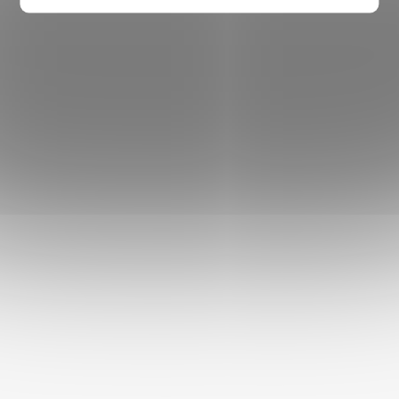
D
A
C
AKINU
KLUB
DŮVĚRA
PAMLSKOVÝ
33 LET
Í
Sleva na vše až
ZÁKAZNÍKŮ
EXPERT
ZKUŠENOSTÍ
23 % oproti
Heureka 100 %
36 milionů
80 000 rodin,
P
běžné prodejní
spokojenost.
balíčků MASÍČEK
které se k nám
ceně, body za
Vše máme
za 5 let.
vracejí, říká víc
R
každý nákup a
skladem, takže
než jakýkoli
exkluzivní akce.
V
odesíláme
slogan.
obratem.
K
Y
V
Ý
KONTAKT
P
I
+420 770 132 917
S
poradna
@
akinu.com
U