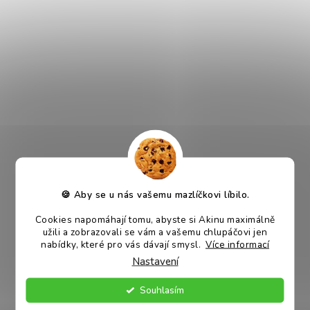
Akinu SIPPY Tyč vitamínovo
- medová doplňkové krmivo
pro malé papoušky 2 ks
Skladem
55 Kč
🍪 Aby se u nás vašemu mazlíčkovi líbilo.
DO KOŠÍKU
Cookies napomáhají tomu, abyste si Akinu maximálně
5
položek celkem
užili a zobrazovali se vám a vašemu chlupáčovi jen
O
nabídky, které pro vás dávají smysl.
Více informací
V
Nastavení
L
Souhlasím
Á