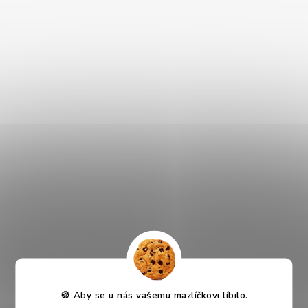
Velká hlavní kapsa je rolovací, takže se přizpůsobí vašemu
nákladu – a vše bezpečně zajistíte pomocí karabiny. V přední
menší kapse najdete další karabinku, třeba na klíče nebo
kapsičku s pamlsky. Dvě postranní kapsy využijete na lahev či
drobnosti, zadní zip pak umožní přístup do batohu i bez
rozepínání shora. A samozřejmě nechybí ani nastavitelné
popruhy a poutko pro pohodlné zavěšení.
Proč si Akinu batoh oblíbíte?
- lehký a zároveň pevný
- elegantní černý design s decentním logem a kresbou
- praktické členění – rolovací horní kapsa, postranní kapsy,
karabinka na drobnosti
- univerzální využití –
na výlety
, do školy i do práce
- nastavitelné popruhy a zadní zip pro rychlý přístup
🍪 Aby se u nás vašemu mazlíčkovi líbilo.