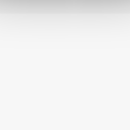
KONTAKT
+420 770 132 917
poradna
@
akinu.com
O NÁKUPU
O AKINU
Akinu klub
Prodávané značky
Doprava a platba
Příběh Akinu