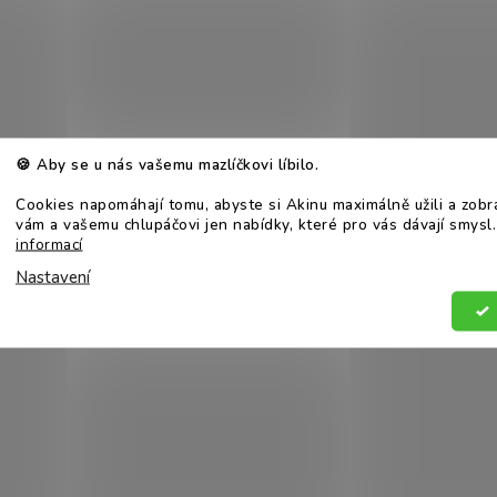
🍪 Aby se u nás vašemu mazlíčkovi líbilo.
Cookies napomáhají tomu, abyste si Akinu maximálně užili a zobr
vám a vašemu chlupáčovi jen nabídky, které pro vás dávají smys
informací
Nastavení