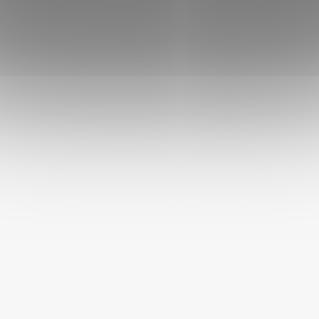
Vhodné pro:
psy od 4. měsíců
Víte, že?
Kvalitní strava hraje klíčovou roli v posílení imunitního
systému psa. Správná strava obsahující potřebné živiny a
antioxidanty pomáhá tělu odolávat nemocem a udržuje
pejska ve zdravé a aktivní kondici. Akinu VITALITY na cesty
nabízí vysokou kvalitu, ale také snadné skladování a je tedy
ideální na všechny výlety a dovolené.
DOPLŇKOVÉ PARAMETRY
Kategorie
: