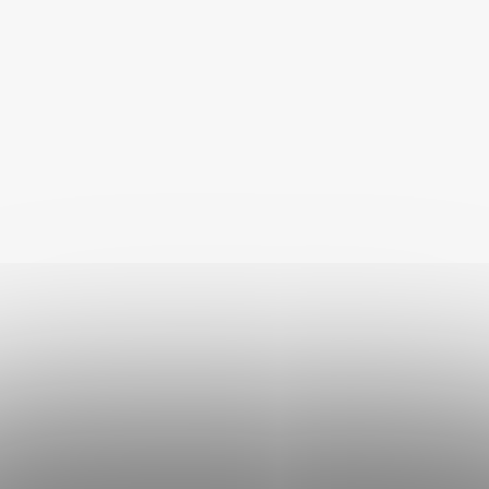
Kuřecí maso je lehké a snadno stravitelné, což je ideální pro
psy s citlivým trávením. Obsahuje také esenciální
aminokyseliny, podporující správný růst svalové hmoty u
vašeho psa. Kuře je skvělým zdrojem proteinů pro udržení
energie a vitality.
Jaké jsou benefity Akinu VITALITY na cesty?
- suroviny pouze nejvyšší možné kvality
- všechny použité suroviny jsou vždy v kvalitě pro přípravu
jídel pro lidi
- ideální na cesty
- jednoduchá a rychlá příprava
- kvalitnější a delší život pejska
- podpora správného růstu
- zlepšuje kvalitu srsti
- snižuje možnost vzniku alergií
- transparentní a kvalitní složení
- lehce stravitelné
- skvělý zdroj proteinů