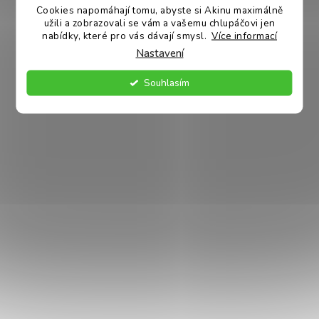
Průměrné hodnocení
Cookies napomáhají tomu, abyste si Akinu maximálně
produktu je 5,0 z 5
400 g
10 x 150 g
hvězdiček.
Skladem
Skladem
užili a zobrazovali se vám a vašemu chlupáčovi jen
nabídky, které pro vás dávají smysl.
Více informací
599 Kč
979 Kč
Nastavení
DO KOŠÍKU
DO KOŠÍKU
Souhlasím
Akinu VITALITY Hovězí
Akinu VITALITY Hovězí
kapsička pro psy na cesty
kapsička pro psy na cesty
150 g
300 g
Skladem
Skladem
109 Kč
149 Kč
DO KOŠÍKU
DO KOŠÍKU