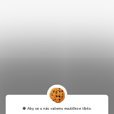
Akinu VITALITY Hovězí &
Akinu VITALITY Hovězí
játra mleté 6 x 800 g
jemně krájená svalovina 16
x 200 g
Skladem
Skladem
599 Kč
889 Kč
DO KOŠÍKU
DO KOŠÍKU
VÝHODNÉ BALENÍ
VÝHODNÉ BALENÍ
🍪 Aby se u nás vašemu mazlíčkovi líbilo.
Akinu VITALITY Hovězí
Akinu VITALITY Hovězí
jemně krájená svalovina 8 x
kapsička pro psy na cesty