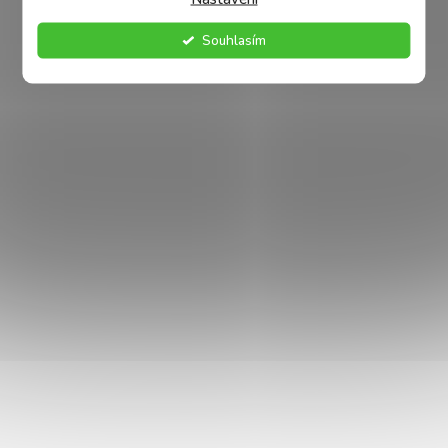
- lahodná chuť
Souhlasím
- lákavá vůně
- nízká cena
- ozvláštnění jídelníčku
Složení:
maso a vedlejší výrobky živočišného původu (z toho
min. 4 % hovězí), vedlejší výrobky rostlinného původu,
minerální látky
Analytické složky:
hrubý protein 7 %, hrubé oleje a tuky
3,5 %, hrubá vláknina 0,4 %, hrubý popel 3,5 %, vlhkost 81
%
Vhodné pro:
dospělé psy všech plemen
Velikost balení:
6x 1250 g
Skladujte na suchém, tmavém místě. Po otevření lze
skladovat v ledničce maximálně 2 dny. Pro optimální výživu
dodržujte krmný návod a nezapomeňte na přístup k čerstvé
pitné vodě.