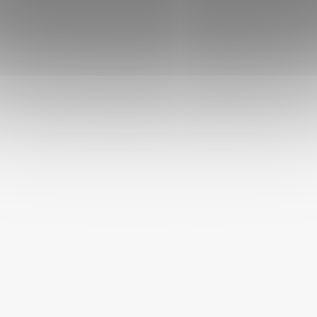
- vitamíny a minerály
- velmi chutné
- vyvážené složení
Složení:
obiloviny, vedlejší výrobky rostlinného původu,
zelenina, ovoce, ořechy, oleje a tuky, minerální látky,
vitamíny, potravinářská barviva, antioxidanty
Krmte dle potřeby. Zajistěte dostatek čerstvé pitné vody.
Hmotnost:
400 g
Víte, že?
Kvalita krmiva je klíčová pro zdraví hlodavců. Krmivo by
mělo být vyvážené a obsahovat veškeré živiny, vitamíny a
minerály nezbytné pro správný růst a vývoj. Vysoce kvalitní
krmivo by mělo být vyrobeno z přírodních a nutričně
bohatých ingrediencí.
DOPLŇKOVÉ PARAMETRY