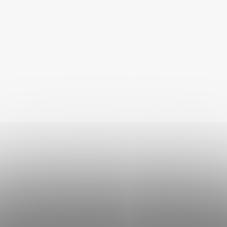
Akinu SIPPY Křupavá
pochoutka pamlsek pro
drobné savce 250 g
Skladem
43 Kč
DO KOŠÍKU
Popis
Podobné (5)
Hodnocení (1)
DETAILNÍ POPIS PRODUKTU
Sippy Deluxe je krmivo, které poskytuje vašim malým
mazlíčkům potřebné živiny pro zdraví a vitalitu. Jeho složení
je vyvážené, aby vyhovovalo potřebám vašich hlodavců či