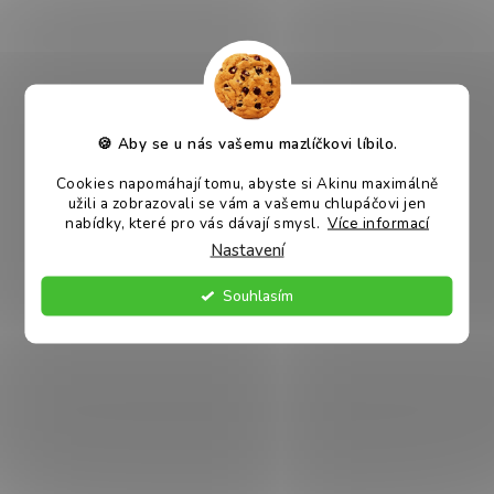
králíků. Díky své vynikající chuti a kvalitním surovinám je
Sippy Deluxe volbou, na kterou se můžete spolehnout pro
šťastné a zdravé zvířecí společníky.
Sippy Deluxe krmivo pro králíky a morčata
je skvělou
variantou, pokud chcete svému mazlíčkovi opravdu
🍪 Aby se u nás vašemu mazlíčkovi líbilo.
poskytnout to nejlepší.
Cookies napomáhají tomu, abyste si Akinu maximálně
užili a zobrazovali se vám a vašemu chlupáčovi jen
Sippy Deluxe je krmivo složené z vybraných surovin, které
nabídky, které pro vás dávají smysl.
Více informací
jsou přizpůsobeny na míru nutričním potřebám zakrslých
Nastavení
králíků a morčat. Krmivo je voňavé, chutné a plné ovoce -
zdroj důležitých vitamínů. Obsahuje vojtěšku, která má
Souhlasím
příznivé účinky na trávení. Další důležitou součástí směsi je
svatojánský chléb jako zdroj vlákniny.
Směs obsahuje vyvážený obsah minerálů a vitamínů pro
posílení imunity a metabolismu.
Proč je Sippy krmivo skvělou volbou?
- podporuje zažívání
- napomáhá obrušovat zuby