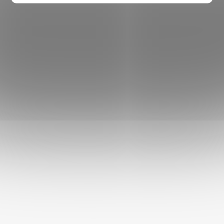
EAN
:
8595184958794
Určeno pro
:
křečka
Délka klece
:
do 50 cm
KONTAKT
+420 770 132 917
poradna
@
akinu.com