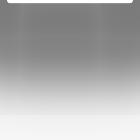
lepšímu spánku i celkové pohodě.
DOPLŇKOVÉ PARAMETRY
Kategorie
:
Pelechy pro psy
EAN
:
8595184917203
Stáří psa
:
Štěně
,
Dospělý pes
,
Senior
Velikost psa
:
Malý pes (do 10 kg)
Barva
:
šedá
Materiál produktu
:
fleece
,
polyester (PES)