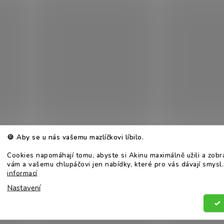
VÝPRODEJ
45 %
–
🍪 Aby se u nás vašemu mazlíčkovi líbilo.
Cookies napomáhají tomu, abyste si Akinu maximálně užili a zobr
vám a vašemu chlupáčovi jen nabídky, které pro vás dávají smys
informací
Akinu Hamburger vinylová hračka pro psy L 15 cm
Nastavení
Momentálně nedostupné
40 Kč