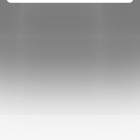
Útulná pelíšková "nora" může pomoci psům lépe zvládat
stres, samotu a podporuje klidný a kvalitní spánek.
DOPLŇKOVÉ PARAMETRY
Kategorie
:
Kukaně a boudičky pro psy
EAN
:
8595184918729
Stáří psa
:
Štěně
,
Dospělý pes
,
Senior
Velikost psa
:
Malý pes (do 10 kg)
Barva
:
růžová
Materiál produktu
:
polyester (PES)