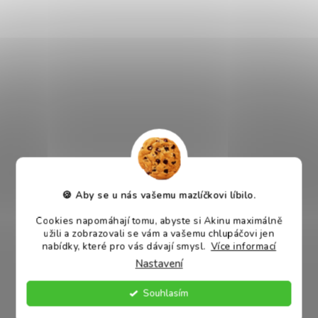
Proč je HUGS by Akinu Bačkora skvělou volbou?
- měkké materiály a vyztužená stříška pro pocit bezpečí
- výplň z dutého vlákna pro maximální komfort
- ruční výroba v České republice
- elegantní design, který zapadne do každého interiéru
- snadná údržba
- bez vyndavacího polštáře
🍪 Aby se u nás vašemu mazlíčkovi líbilo.
Vhodné pro:
malá plemena psů a štěňata
Velikost:
42 × 36 cm, výška 30 cm, vnitřní rozměry 25 × 28
Cookies napomáhají tomu, abyste si Akinu maximálně
užili a zobrazovali se vám a vašemu chlupáčovi jen
cm
nabídky, které pro vás dávají smysl.
Více informací
Materiál:
textilní látka, výplň duté vlákno
Nastavení
Údržba:
možnost prát na 30 °C, nepatří do sušičky
Souhlasím
Víte, že?