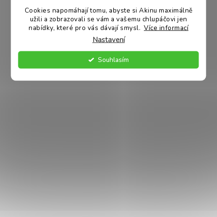
exkluzivní akce.
V
odesíláme
slogan.
Cookies napomáhají tomu, abyste si Akinu maximálně
obratem.
K
užili a zobrazovali se vám a vašemu chlupáčovi jen
nabídky, které pro vás dávají smysl.
Více informací
Y
Nastavení
V
Ý
Souhlasím
KONTAKT
P
I
+420 770 132 917
S
poradna
@
akinu.com
U
O NÁKUPU
O AKINU
Akinu klub
Prodávané značky