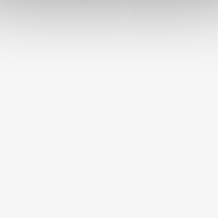
Doprava a platba
Příběh Akinu
Kontakty e-shop
Kontaktní informace
Obchodní podmínky pro e-
Pomáháme a podporujeme
shop
Kde se s námi můžete potkat?
Odstoupení od smlouvy
Kariéra v Akinu
Pravidla zpracování recenzí
Firemní údaje
Prohlášení o přístupnosti
Reklamační řád
Využití umělé inteligence
Zásady zpracování osobních
údajů