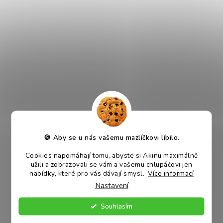
OTÁZKY A ODPOVĚDI
🍪 Aby se u nás vašemu mazlíčkovi líbilo.
Kdo se může do AKINU klubu
Cookies napomáhají tomu, abyste si Akinu maximálně
registrovat?
užili a zobrazovali se vám a vašemu chlupáčovi jen
nabídky, které pro vás dávají smysl.
Více informací
Do AKINU klubu se může registrovat
Nastavení
pouze konečný zákazník. Registrace není
Jak se stát členem AKINU klubu?
určena pro osoby, které u nás uplatňují jiné
Je to snadné, stačí se
zaregistrovat
na
Souhlasím
slevy v rámci B2B.
našem e-shopu. Po
Jaké jsou výhody AKINU klubu?
přihlášení
uvidíte