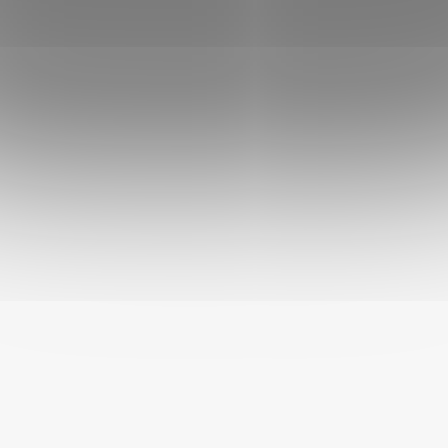
Velikost psa
:
Malý pes (do 10 kg)
,
Střední pes (10 - 25 kg)
,
Velký pes
(nad 25 kg)
Příchuť
:
Králičí
Aktivita psa
:
nízká
,
normální
,
vysoká
Hmotnost
:
101 - 200 g
Konzistence
:
mokré
Kvalita krmiva
:
prémiové
Určeno pro
:
psa