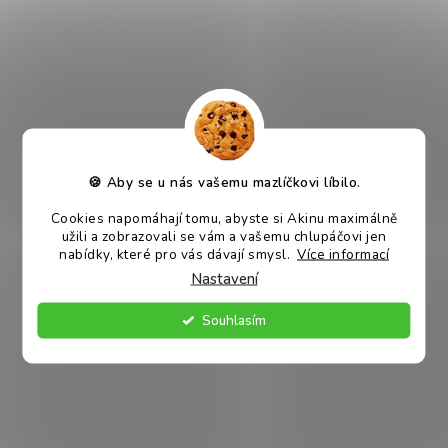
Vhodné pro:
dospělé psy všech plemen
Velikost balení:
150 g
Víte, že?
Pejsky může jejich strava časem omrzet. Ozvláštněte jim
čas od času jídelníček paštikou nebo konzervou, aby měli
🍪 Aby se u nás vašemu mazlíčkovi líbilo.
ze své misky radost i nadále.
Cookies napomáhají tomu, abyste si Akinu maximálně
DOPLŇKOVÉ PARAMETRY
užili a zobrazovali se vám a vašemu chlupáčovi jen
nabídky, které pro vás dávají smysl.
Více informací
Nastavení
Kategorie
:
Souhlasím
Paštiky pro psy
EAN
:
9002506011345
Stáří psa
:
Štěně
,
Dospělý pes
,
Senior