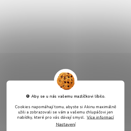
Kokosové vlákno je přírodní vlákno extrahované z
kokosového lusku. Toto vlákno je vláknitým materiálem
nalezeným mezi tvrdým vnitřním pláštěm a vnějším pláštěm
kokosového ořechu. Produkt je 100% přírodně rozložitelný.
Zvířátka si z něj mohou snadno vytvořit hnízdo či skrýš.
Proč je Coco mark kokosové vlákno 500g super?
- vlákno je čisté a jemné
- 100% přírodní
- lze kompostovat
- ideální mikroklima
- drží vlhkost
🍪 Aby se u nás vašemu mazlíčkovi líbilo.
Velikost balení: 500g
Cookies napomáhají tomu, abyste si Akinu maximálně
užili a zobrazovali se vám a vašemu chlupáčovi jen
Víte že?
nabídky, které pro vás dávají smysl.
Více informací
Myšky jsou velmi obratnými hlodavci a dokáží šplhat i po
Nastavení
stěnách. Umí také plavat a poměrně vysoko skákat?