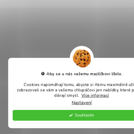
NEJČASTĚJŠÍ OTÁZKY A ODPOVĚDI
<div
"this.nextelementsibling.style.display="this.nextElementSibling
🍪 Aby se u nás vašemu mazlíčkovi líbilo.
=="=" 'block'="" ?="" 'none'="" :="" 'block';"="" style="cursor:
Cookies napomáhají tomu, abyste si Akinu maximálně užil
pointer; padding: 10px; background: #f5f5f5; border-radius:
zobrazovali se vám a vašemu chlupáčovi jen nabídky, které 
8px; font-weight: bold;">▶ Kolik čerstvého masa je v
dávají smysl.
Více informací
jednom 50g balení?
Nastavení
<div
Souhlasím
"this.nextelementsibling.style.display="this.nextElementSibling
=="=" 'block'="" ?="" 'none'="" :="" 'block';"="" style="cursor:
pointer; padding: 10px; background: #f5f5f5; border-radius: