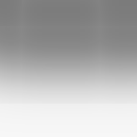
8px; font-weight: bold;">▶ Pro jak staré psy je pamlsek
vhodný?
<div
"this.nextelementsibling.style.display="this.nextElementSibling
=="=" 'block'="" ?="" 'none'="" :="" 'block';"="" style="cursor:
pointer; padding: 10px; background: #f5f5f5; border-radius:
8px; font-weight: bold;">▶ Lze ho podávat psům s citlivým
trávením nebo sklonem k alergii?
<div
"this.nextelementsibling.style.display="this.nextElementSibling
=="=" 'block'="" ?="" 'none'="" :="" 'block';"="" style="cursor:
pointer; padding: 10px; background: #f5f5f5; border-radius:
8px; font-weight: bold;">▶ Hodí se Jerky na trénink?
<div
"this.nextelementsibling.style.display="this.nextElementSibling
=="=" 'block'="" ?="" 'none'="" :="" 'block';"="" style="cursor: