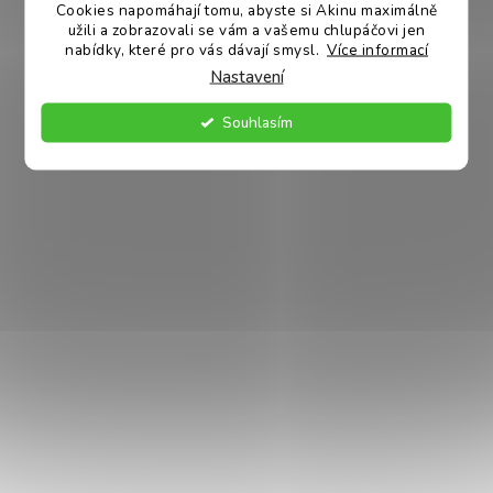
Cookies napomáhají tomu, abyste si Akinu maximálně
Akinu Plyšová veverka pro psy: Hravá zábava pro
užili a zobrazovali se vám a vašemu chlupáčovi jen
každého pejska
nabídky, které pro vás dávají smysl.
Více informací
Nastavení
Hebký plyš je pro psí tlamičky velmi atraktivní. Plyšová
veverka je navíc vybavena přečuhujícími částmi, jako jsou
Souhlasím
nohy, nebo ocas. Žádný pejsek jim neodolá a okusovací a
žužlací zábava může začít!
V čem je Akinu Plyšová veverka pro psy jedinečná?
- zaručí skvělou zábavu
- šustí
- části k žužlání
- roztomilý design
Vhodné pro
: pejsky všech plemen
Víte, že:
hračka je důležitá pro psí zábavu i výcvik? Nabídněte pejskovi
mnoho druhů, kombinujte hračky pískací pro povzbuzení ke