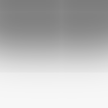
Akinu SUPRIMO Hovězí měkké plátky pamlsek pro psy
mramorovaný 75 g
Akinu SUPRIMO Kachní měkké kostky pamlsek pro psy
mramorovaný 75 g
Akinu SUPRIMO Mleté s králíčím konzerva pro psy 400 g
Akinu SUPRIMO Mleté s krůtím konzerva pro psy 400 g
Akinu SUPRIMO Mleté s jehněčím konzerva pro psy 400
g
Obsah balíčku se může změnit v závislosti na aktuální
skladové dostupnosti jednotlivých produktů. Foto je pouze
ilustrační.
Vhodné pro
: všechny psy
Víte, že:
psi si nové chutě a vůně spojují se zážitky? Díky pestrému
mixu pamlsků a konzerv bude pro vašeho chlupáče každý