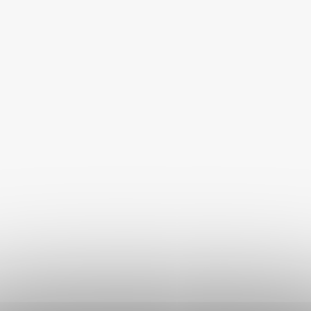
447 Kč
DO KOŠÍKU
Popis
Podobné (5)
Hodnocení
DETAILNÍ POPIS PRODUKTU
Když vyrážíte na výlet, delší procházku nebo autem na
dovolenou, nesmí chybět pořádná odměna pro vašeho
čtyřnohého parťáka.
Akinu Suprimo odměna na cesty pro
psy
přináší mix voňavých pamlsků a šťavnatých konzerv,
které zpříjemní každou cestu i odpočinek po dobrodružství.
Akinu Suprimo odměna na cesty pro psy: Praktický balíček
plný dobrot za výhodnou cenu.