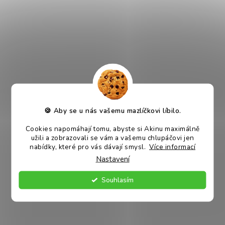
V balíčku najdete oblíbené masové pamlsky i konzervy s
různými druhy masa. Měkké plátky, kostky i poctivé masové
konzervy potěší každého psího mlsouna doma i na cestách.
Proč je Akinu Suprimo odměna na cesty skvělou
volbou?
pestrý mix pamlsků a konzerv
ideální na výlety i cestování
🍪 Aby se u nás vašemu mazlíčkovi líbilo.
různé chutě pro všechny psy
Cookies napomáhají tomu, abyste si Akinu maximálně
užili a zobrazovali se vám a vašemu chlupáčovi jen
výhodný nákup
nabídky, které pro vás dávají smysl.
Více informací
Nastavení
Co v balíčku najdete?
Souhlasím
Akinu síťovka červená
Akinu SUPRIMO Losos s kůží plátky pamlsek pro psy
mramorované 75 g