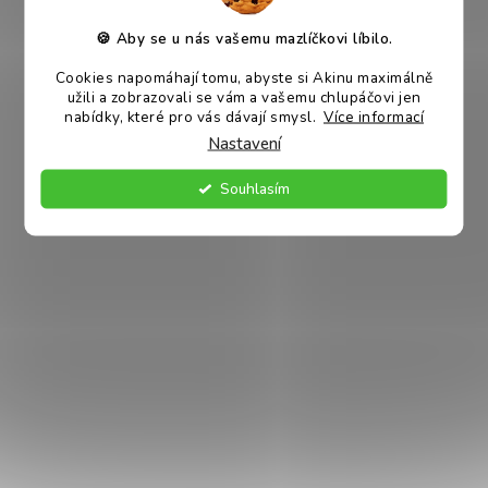
-
poskytuje dentální péči
🍪 Aby se u nás vašemu mazlíčkovi líbilo.
- ideální na kousání pro štěňátka
- dlouho vydrží
Cookies napomáhají tomu, abyste si Akinu maximálně
- plave ve vodě
užili a zobrazovali se vám a vašemu chlupáčovi jen
- oblíbená hračka malých plemen
nabídky, které pro vás dávají smysl.
Více informací
Nastavení
Jestliže zvíře poničí výrobek, zabraňte mu v dalších hrách -
Souhlasím
hrozí spolknutí malých částí. Výrobek není určen pro děti!
Používejte při teplotě 0 až +40°C.
Údržba: Umývejte vlažnou vodou a osušte savou textilií.
Průměr:
7 cm
Barva:
více barevných variant, zasíláme dle skladové
dostupnosti
Materiál:
guma
Víte, že?
Štěňata procházejí procesem přezubování, který pro ně