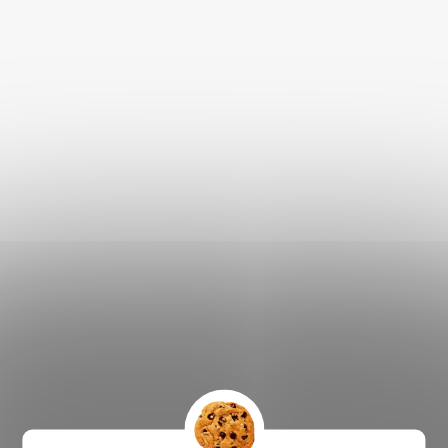
DETAILNÍ POPIS PRODUKTU
Hledáte hračku pro štěňátko? Nějakou, která mu vydrží a je
vytvořena přímo na míru mléčných zoubků? Hračky z tvrdé
gumy jsou ideálním pomocníkem při zabydlování štěňátka.
Nejenže poskytují vašemu psovi zábavu a uvolnění stresu,
ale také chrání váš nábytek a domácí vybavení před
nechtěným poškozením.
Míček s bodlinkami
je zábavná ale zároveň praktická
hračka.
Funny Míček je dokonalou hračkou pro štěňata a psy
menších plemen. Díky integrovaným dentálním špuntíkům
tato hračka pomáhá udržovat zuby a dásně vašeho
mazlíčka v perfektním stavu. Pružná tvrdá guma navíc
poskytuje skvělé cvičení pro posílení skusu a masírování
dásní. S touto hračkou si váš pejsek užije hodiny zábavy,
ale také se staráte o jeho zdraví a psychickou pohodu.
Proč je Míček Funny skvělou volbou?