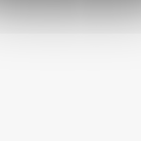
může být nepříjemný. Hračky určené k žvýkání mohou
poskytnout úlevu a masírovat dásně, což usnadňuje tento
proces a snižuje nepříjemné pocity.
DOPLŇKOVÉ PARAMETRY
Kategorie
:
Míčky pro psy
EAN
:
8595184939779
Stáří psa
:
Štěně
,
Dospělý pes
,
Senior
Velikost psa
:
Malý pes (do 10 kg)
Barva
:
modrá
,
oranžová
,
růžová
,
zelená