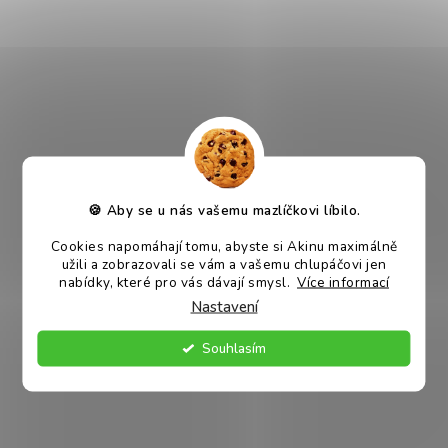
pro psy 400 g
Mletá
konzerva pro psy
s hovězím masem a hovězími
vnitřnostmi, doplněná o drůbeží maso a vepřové vnitřnosti
pro vyváženou chuť. Vyrobeno s láskou v České republice.
P
roč zvolit Akinu MASÍČKA PREMIUM konzervu pro psy?
🍪 Aby se u nás vašemu mazlíčkovi líbilo.
- kompletní krmivo pro psy vhodné pro každodenní krmení
Cookies napomáhají tomu, abyste si Akinu maximálně
- mletá konzistence - snadné porcování do misky
užili a zobrazovali se vám a vašemu chlupáčovi jen
- plná masová chuť (hovězí + drůbeží + vnitřnosti)
nabídky, které pro vás dávají smysl.
Více informací
- vyrobeno v ČR
Nastavení
Souhlasím
Složení:
maso a živočišné produkty 40 % (hovězí maso,
hovězí vnitřnosti), drůbeží maso 40 %, vepřové vnitřnosti 20
%.
Analytické složky:
hrubý protein 14 %, hrubá vláknina 1 %,