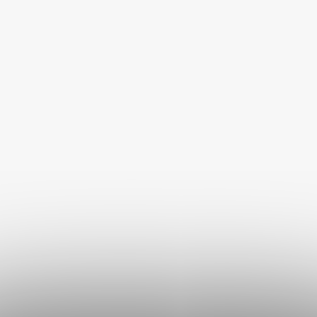
Akinu VITALITY Kuřecí
kapsička pro psy na cesty
300 g
Skladem
149 Kč
DO KOŠÍKU
Popis
Podobné (5)
Hodnocení (1)
DETAILNÍ POPIS PRODUKTU
Hledáte pro psa
prémiovou konzervu
, která se jednoduše
podává a chutná i vybíravým jedlíkům?
Akinu MASÍČKA
PREMIUM
je
masová konzerva pro psy, která je skvělá
pro
každodenní krmení i jako chutné zpestření misky.
Akinu MASÍČKA PREMIUM Mleté s hovězím konzerva