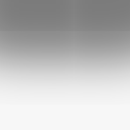
hrubý tuk 13 %, hrubý popel 1,5 %, vlhkost 70 %.
Víte, že?
Konzervy s vyšším podílem masa jsou skvělou volbou pro
psy, kteří hůř pijí – díky přirozené vlhkosti totiž pomáhají
doplnit tekutiny z krmení.
Akinu MASÍČKA PREMIUM
konzerva
tak může být chutným způsobem, jak psovi
zpříjemnit misku a zároveň podpořit jeho denní příjem
tekutin.
DOPLŇKOVÉ PARAMETRY
Kategorie
:
Konzervy pro psy
EAN
:
8595184930493
Stáří psa
:
Štěně
,
Dospělý pes
,
Senior