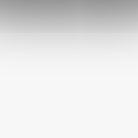
Velikost:
15 cm
Materiál:
latex
Víte, že?
Štěňata procházejí procesem přezubování, který pro ně může
být nepříjemný. Hračky určené k žvýkání mohou poskytnout
úlevu a masírovat dásně, což usnadňuje tento proces a
snižuje nepříjemné pocity.
DOPLŇKOVÉ PARAMETRY
Kategorie
:
Pískací hračky pro psy
EAN
:
8595184946364
Stáří psa
:
Štěně
,
Dospělý pes
,
Senior