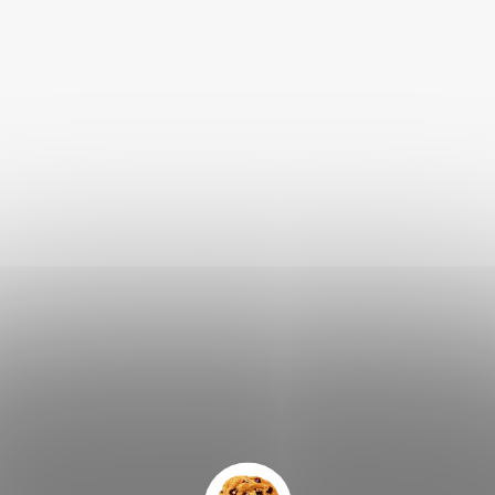
Akinu RT Kroužek dental
hračka pro psy dentální S
Skladem
65 Kč
DO KOŠÍKU
Popis
Podobné (5)
Hodnocení
DETAILNÍ POPIS PRODUKTU
Miluje váš pes hračky, které při hře vydávají zvuky, ale pískání
už má ohrané? Náš latexový pašík je skvělým řešením! Při
hře totiž chrochtá a pejskovi tak nabízí jinou ale stále velice
zábavnou hru.
Akinu Pašík je latexová hračka. Díky tomuto materiálu