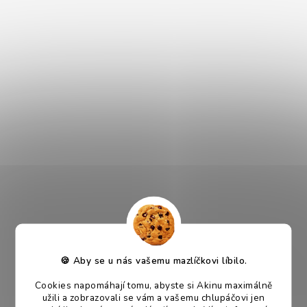
výhod online nakupování. Navíc jsou naše dárkové poukazy
platné po 6 měsíců, což poskytuje obdarovanému dostatek
času k využití.
Proč jsou dárkové poukazy super?
- skvělý dárek
- platné na celý sortiment Akinu
- dostupné v 4 hodnotách
- dlouhá platnost
- snadné použití
Automaticky posíláme elektronickou verzi do e-mailu.
Obchodní podmínky:
Tento dárkový poukaz je možné uplatnit na celý sortiment
🍪 Aby se u nás vašemu mazlíčkovi líbilo.
internetového obchodu https://www.akinu.cz/.
Nelze využít na dopravné a doběrečné.
Cookies napomáhají tomu, abyste si Akinu maximálně
užili a zobrazovali se vám a vašemu chlupáčovi jen