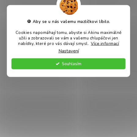
hvězdiček.
Skladem
Skladem
50 Kč
30 Kč
od
DETAIL
DETAIL
🍪 Aby se u nás vašemu mazlíčkovi líbilo.
Cookies napomáhají tomu, abyste si Akinu maximálně
VÍCE VARIANT
VÍCE VARIANT
užili a zobrazovali se vám a vašemu chlupáčovi jen
72 %
65 %
VÝPRODEJ
VÝPRODEJ
–
–
nabídky, které pro vás dávají smysl.
Více informací
Nastavení
Souhlasím
Ferplast JOLIE miska L 1,2 l
Ferplast JOLIE miska M 850
červená
ml béžová
Skladem
Skladem
60 Kč
60 Kč
DETAIL
DETAIL
VÍCE VARIANT
64 %
VÝPRODEJ
–