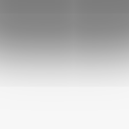
Miska Deluxe spája elegantný dizajn s vysokou
praktickosťou. Vďaka praktickému tvaru je odolná proti
prevrhnutiu, zatiaľ čo gumový pásik na dne misky zaručuje, že
sa váš partner pri jedení nešmýka. Vysoký okraj tiež účinne
zabraňuje vzniku neporiadku a udržiava okolie misky čisté.
Miska navyše nešetrí ani na materiáli - je vyrobená z kvalitnej
nehrdzavejúcej ocele, ktorá zaručuje nielen jednoduchú
údržbu, ale aj dlhú životnosť.
Aké sú výhody misky Akinu Deluxe?
- Krásny dizajn
- vysoký okraj zabraňuje vzniku neporiadku
- ľahko sa umýva
- možno ju použiť na vodu alebo potraviny
- dlhá životnosť
- gumový krúžok na dne misky zaisťuje stabilitu a zabraňuje
pošmyknutiu na podlahe