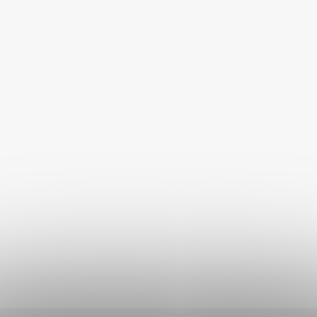
50 %
VÝPRODEJ
–
Akinu Melamínová miska pre
Akinu Stojan na misku pre
psov 500 ml MIX
psa 2 x 4,5 l nastaviteľný
čierny
Skladem
Skladem
€1,65
€28,09
DETAIL
DO KOŠÍKA
VÝPRODEJ
56 %
–
Akinu DELUXE Miska pre