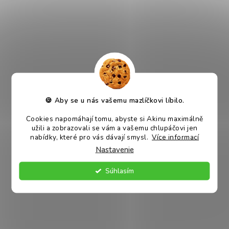
psov z nehrdzavejúcej ocele
čierna 2,6 l
Skladem
€3,72
DO KOŠÍKA
Popis
Podobné (1)
Hodnotenie
🍪 Aby se u nás vašemu mazlíčkovi líbilo.
Cookies napomáhají tomu, abyste si Akinu maximálně
PODROBNÝ POPIS
užili a zobrazovali se vám a vašemu chlupáčovi jen
nabídky, které pro vás dávají smysl.
Více informací
Nastavenie
Chcete elegantnú a krásnu misu, ale bojíte sa, že vám dlho
nevydrží? Misa Akinu Deluxe prináša kombináciu krásneho
Súhlasím
dizajnu a praktickosti. Je vyrobená z nehrdzavejúcej ocele,
vďaka čomu má veľmi dlhú životnosť a ľahko sa udržiava.
Miska Deluxe z nehrdzavejúcej ocele očarí vás aj vášho
domáceho miláčika.