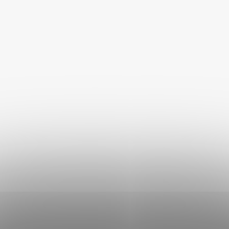
O
a mačky sivá cestovná 45 x
pre psy sivá MIX
45 x 58 cm
D
Skladem
Skladem
€31,52
€22,68
U
od
DO KOŠÍKA
DETAIL
K
T
O
V
HUGS by Akinu Taška Foxx
HUGS by Akinu Taška Foxx
pre psov tmavohnedá 32 x
pre psov tmavosivá 32 x 20
20 x 22 cm
x 22 cm
Skladem
Skladem
€41,26
€41,26
DO KOŠÍKA
DO KOŠÍKA