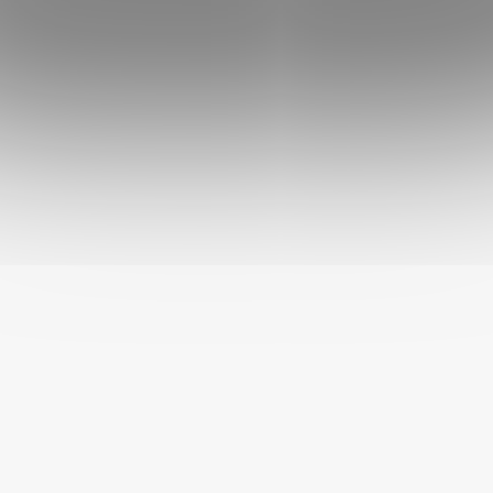
HUGS by Akinu Taška
HUGS by Akinu Taška
Queeny pre psy čierna MIX
Queeny pre psy sivá MIX
Skladem
Skladem
€45,39
€45,39
od
od
DETAIL
DETAIL
VÍCE VARIANT
HUGS by Akinu Taška Econ
pre psy hnedá MIX
Skladem
€22,68
DETAIL