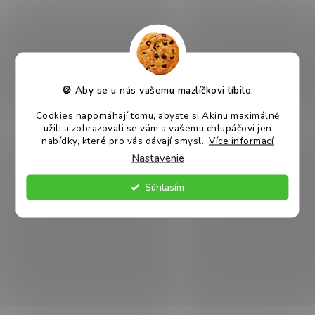
VÍCE VARIANT
VÍCE VARIANT
🍪 Aby se u nás vašemu mazlíčkovi líbilo.
HUGS by Akinu Taška
HUGS by Akinu Taška
Cookies napomáhají tomu, abyste si Akinu maximálně
Queeny pre psov hnedá MIX
Queeny pre psov ružová MIX
užili a zobrazovali se vám a vašemu chlupáčovi jen
nabídky, které pro vás dávají smysl.
Více informací
Skladem
Skladem
Nastavenie
€45,39
€45,39
od
od
DETAIL
DETAIL
Súhlasím
VÍCE VARIANT
VÍCE VARIANT