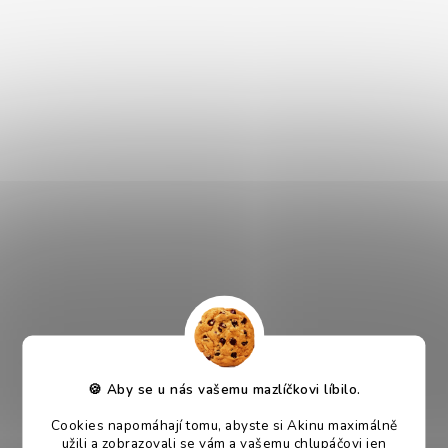
funkciu nervového systému. Omega-3 podporuje krásnu a
zdravú srsť. Vďaka svojej vôni a lahodnej chuti sú tieto
pochúťky najvhodnejšie na výcvik
vášho psieho partnera.
Jahňacie chipsy s treskou tréningovou pre psov
sú
ideálne na každodenný tréning. Malé kúsky pes rýchlo
skonzumuje, takže nestrávi dlhé žutie. Mäso je pre psa
prirodzene veľmi príťažlivé, voňavé a chutné. Mäsové
tréningové pochúťky sú ideálnou motiváciou a odmenou.
V čom sú Akinu tréningové pochúťky skvelé?
-Mäsové pochúťky
-chutné
-chutné
-malé kúsky
-čerstvý zips
🍪 Aby se u nás vašemu mazlíčkovi líbilo.
-hospodárne balenie
-prírodný výživový doplnok
Cookies napomáhají tomu, abyste si Akinu maximálně
užili a zobrazovali se vám a vašemu chlupáčovi jen